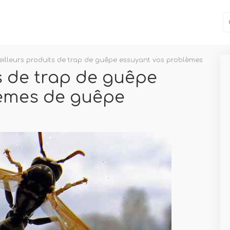
eilleurs produits de trap de guêpe essuyant vos problèmes de gu
s de trap de guêpe
lèmes de guêpe