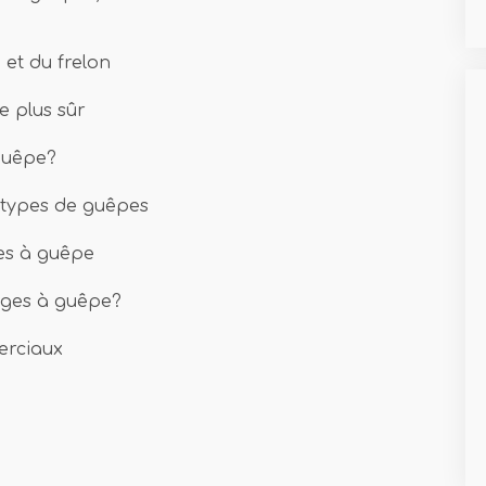
 et du frelon
e plus sûr
guêpe?
 types de guêpes
es à guêpe
èges à guêpe?
erciaux