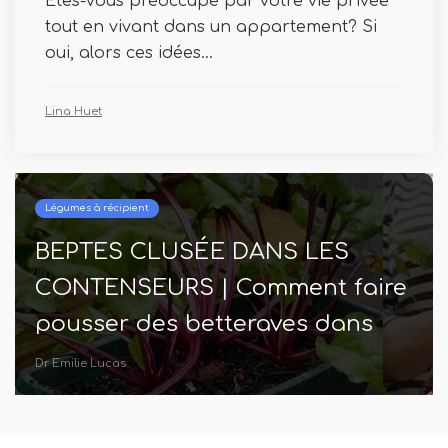
Êtes-vous préoccupé par votre vie privée
tout en vivant dans un appartement? Si
oui, alors ces idées...
Lina Huet
Légumes à récipient
BEPTES CLUSÉE DANS LES
CONTENSEURS | Comment faire
pousser des betteraves dans
des pots
Dr Emilie Lucas