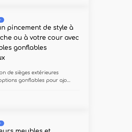
n
un pincement de style à
rche ou à votre cour avec
les gonflables
ux
on de sièges extérieures
ptions gonflables pour ajo...
n
leurs meubles et