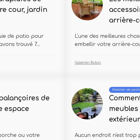
re cour, jardin
accessoi
arrière-
uie de patio pour
L'une des meilleures cho
vons trouvé 7...
embellir votre arrière-cou
Valentin Robin
Mobilier de jardi
 balançoires de
Comment 
e espace
meubles 
extérieu
porche ou votre
Aucun endroit n'est trop 