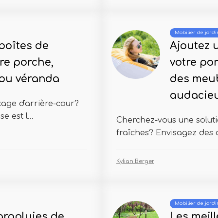
Mobilier de jardi
 boîtes de
Ajoutez 
re porche,
votre po
 ou véranda
des meub
audacie
age d'arrière-cour?
 est l...
Cherchez-vous une soluti
fraîches? Envisagez des o
Kylian Berger
Mobilier de jardi
arapluies de
Les meil