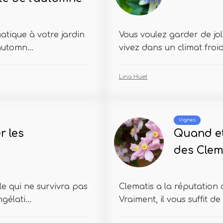
tique à votre jardin
Vous voulez garder de jo
automn...
vivez dans un climat froid
Lina Huet
Vignes
r les
Quand et
des Clem
le qui ne survivra pas
Clematis a la réputation d'
élati...
Vraiment, il vous suffit de