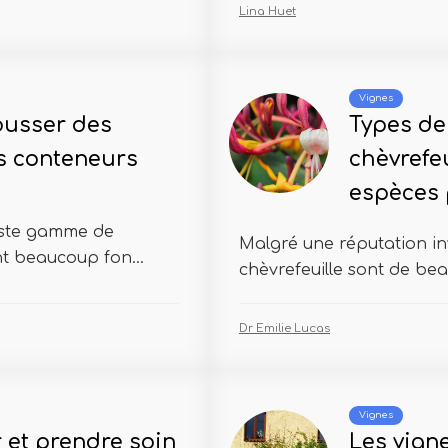
Lina Huet
Vignes
ousser des
Types de
s conteneurs
chèvrefeu
espèces 
aste gamme de
Malgré une réputation inv
nt beaucoup fon...
chèvrefeuille sont de bea
Dr Emilie Lucas
Vignes
et prendre soin
Les vign