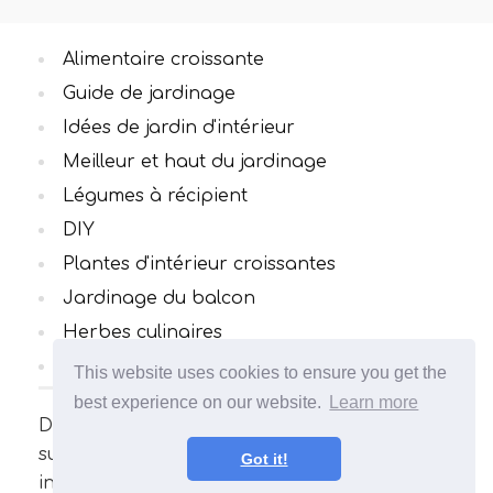
Alimentaire croissante
Guide de jardinage
Idées de jardin d'intérieur
Meilleur et haut du jardinage
Légumes à récipient
DIY
Plantes d'intérieur croissantes
Jardinage du balcon
Herbes culinaires
Toutes catégories
This website uses cookies to ensure you get the
best experience on our website.
Learn more
De nombreux articles intéressants et utiles
sur le jardinage. Votre jardin sera
Got it!
incomparable