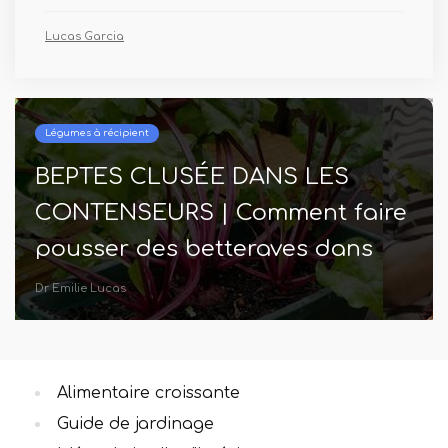
Lucas Garcia
Légumes à récipient
BEPTES CLUSÉE DANS LES
CONTENSEURS | Comment faire
pousser des betteraves dans
des pots
Dr Emilie Lucas
Alimentaire croissante
Guide de jardinage