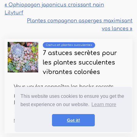
« Ophiopogon japonicus croissant nain
Lilyturf
Plantes compagnon asperges maximisant
vos lances »
Cactus et plantes succulentes
7 astuces secrètes pour
les plantes succulentes
vibrantes colorées
Vous voulez connaître les hacks secrets
pour les plantes succulentes colorées?
This website uses cookies to ensure you get the
Lisez à l'avance pour...
best experience on our website.
Learn more
Got it!
Mlle Paul Charles