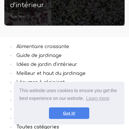
d'intérieur
Tom Noel
Alimentaire croissante
Guide de jardinage
Idées de jardin d'intérieur
Meilleur et haut du jardinage
Légumes à récipient
This website uses cookies to ensure you get the
DIY
best experience on our website.
Learn more
Plantes d'intérieur croissantes
Jardinage du balcon
Got it!
Herbes culinaires
Toutes catégories