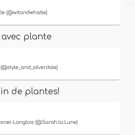
e (@witandwhistle)
e avec plante
(@style_and_silverdale)
ein de plantes!
nel-Langlois (@Sarah.la.Lune)