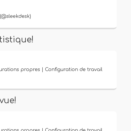
(@sleekdesk)
tistique!
ations propres | Configuration de travail
 vue!
ations propres | Configuration de travail