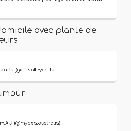
 domicile avec plante de
leurs
afts (@riftvalleycrafts)
glamour
m.AU (@mydealaustralia)