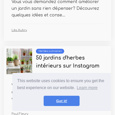
Vous vous demandez comment améliorer
un jardin sans rien dépenser? Découvrez
quelques idées et conse...
Léa Aubry
Herbes culinaires
50 jardins d'herbes
intérieurs sur Instagram
This website uses cookies to ensure you get the
Vous voulez introduire des herbes fraîches
best experience on our website.
Learn more
à votre cuisine et augmenter la saveur de
vos repas sans ...
Got it!
Paul Fleury