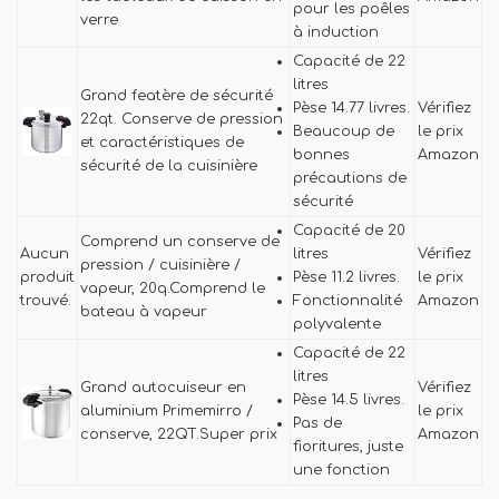
pour les poêles
verre
à induction
Capacité de 22
litres
Grand featère de sécurité
Pèse 14.77 livres.
Vérifiez
22qt. Conserve de pression
Beaucoup de
le prix
et caractéristiques de
bonnes
Amazon
sécurité de la cuisinière
précautions de
sécurité
Capacité de 20
Comprend un conserve de
Aucun
litres
Vérifiez
pression / cuisinière /
produit
Pèse 11.2 livres.
le prix
vapeur, 20q.Comprend le
trouvé.
Fonctionnalité
Amazon
bateau à vapeur
polyvalente
Capacité de 22
litres
Grand autocuiseur en
Vérifiez
Pèse 14.5 livres.
aluminium Primemirro /
le prix
Pas de
conserve, 22QT.Super prix
Amazon
fioritures, juste
une fonction