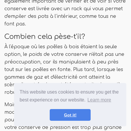
également important de vérifier et de voir si votre
conserve est livrée avec un rack qui vous permet
d'empiler des pots à l'intérieur, comme tous ne
font pas.
Combien cela pèse-t'il?
À l'époque où les poêles à bois étaient la seule
option, le poids de votre conserve n'était pas une
préoccupation, car ils manipulaient à peu près
tout sur les poêles en fonte. Plus tard, lorsque les
gammes de gaz et d'électricité ont atteint la
scène, ils ont également été construits de manière
This website uses cookies to ensure you get the
robuste.
best experience on our website.
Learn more
Mais les gammes de verre et d'induction
modernes sont un peu différentes. Trop de poids
Got it!
pourrait casser votre dessus en verre. De plus, si
votre conserve de pression est trop plus grande