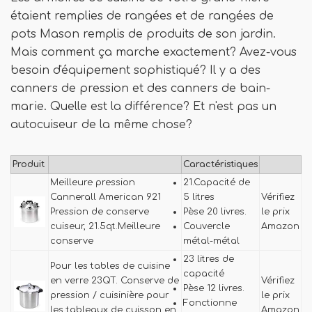
étaient remplies de rangées et de rangées de
pots Mason remplis de produits de son jardin.
Mais comment ça marche exactement? Avez-vous
besoin d'équipement sophistiqué? Il y a des
canners de pression et des canners de bain-
marie. Quelle est la différence? Et n'est pas un
autocuiseur de la même chose?
Produit
Caractéristiques
Meilleure pression
21.Capacité de
Cannerall American 921
5 litres
Vérifiez
Pression de conserve
Pèse 20 livres.
le prix
cuiseur, 21.5qt.Meilleure
Couvercle
Amazon
conserve
métal-métal
23 litres de
Pour les tables de cuisine
capacité
en verre 23QT. Conserve de
Vérifiez
Pèse 12 livres.
pression / cuisinière pour
le prix
Fonctionne
les tableaux de cuisson en
Amazon