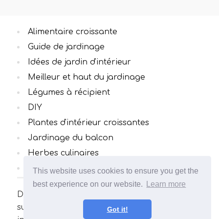
Alimentaire croissante
Guide de jardinage
Idées de jardin d'intérieur
Meilleur et haut du jardinage
Légumes à récipient
DIY
Plantes d'intérieur croissantes
Jardinage du balcon
Herbes culinaires
Toutes catégories
This website uses cookies to ensure you get the
best experience on our website.
Learn more
De nombreux articles intéressants et utiles
sur le jardinage. Votre jardin sera
Got it!