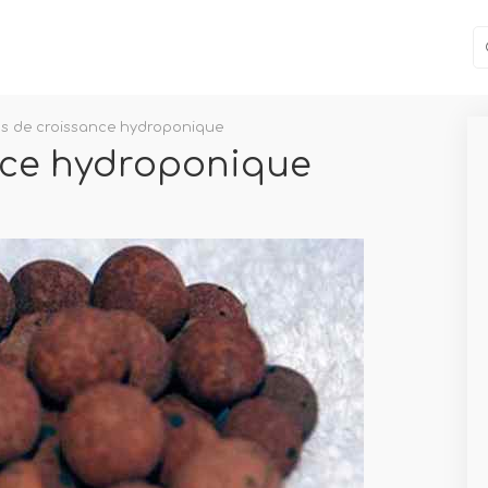
s de croissance hydroponique
nce hydroponique