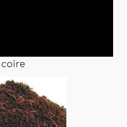
 coire