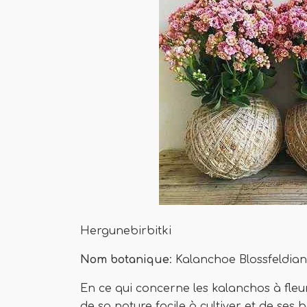
Hergunebirbitki
Nom botanique
: Kalanchoe Blossfeldia
En ce qui concerne les kalanchos à fleur
de sa nature facile à cultiver et de ses be