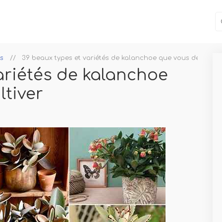
s
39 beaux types et variétés de kalanchoe que vous devriez cu
ariétés de kalanchoe
ltiver