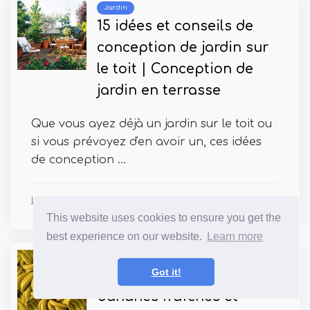
Jardin
15 idées et conseils de
conception de jardin sur
le toit | Conception de
jardin en terrasse
Que vous ayez déjà un jardin sur le toit ou
si vous prévoyez d'en avoir un, ces idées
de conception ...
Lucas Garcia
This website uses cookies to ensure you get the
best experience on our website.
Learn more
Meilleur et haut du jardinage
Got it!
Comment garder les
bananes fraîches et