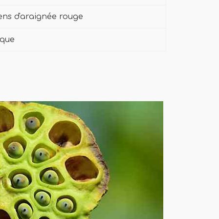
ens d'araignée rouge
ique