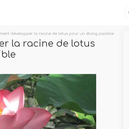
ent développer la racine de lotus pour un étang paisible
 la racine de lotus
ible