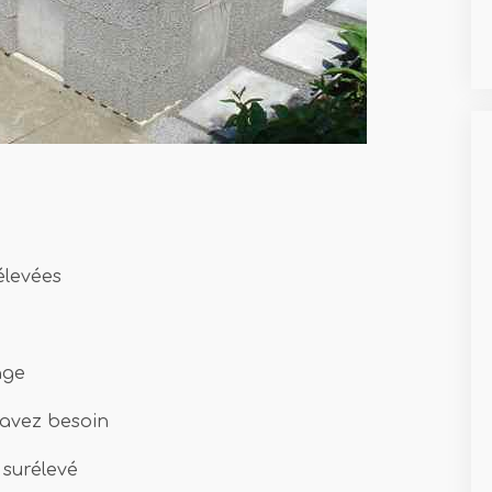
élevées
age
 avez besoin
n surélevé