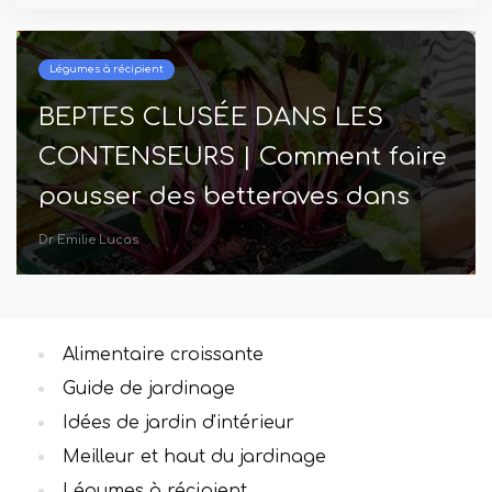
Légumes à récipient
BEPTES CLUSÉE DANS LES
CONTENSEURS | Comment faire
pousser des betteraves dans
des pots
Dr Emilie Lucas
Alimentaire croissante
Guide de jardinage
Idées de jardin d'intérieur
Meilleur et haut du jardinage
Légumes à récipient