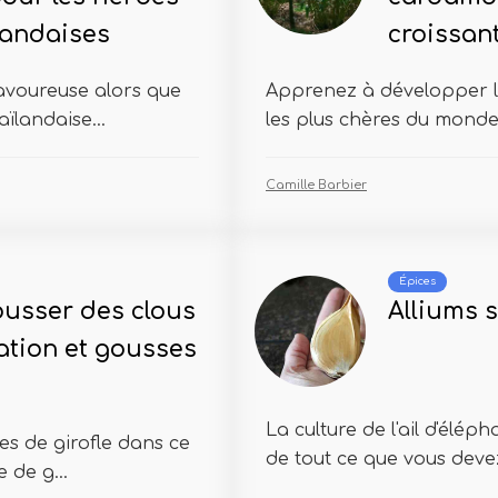
ïlandaises
croissant
avoureuse alors que
Apprenez à développer l
ïlandaise...
les plus chères du monde
Camille Barbier
Épices
usser des clous
Alliums s
vation et gousses
La culture de l'ail d'élé
s de girofle dans ce
de tout ce que vous devez
 de g...