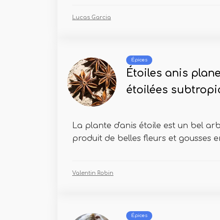
Lucas Garcia
Épices
Étoiles anis plan
étoilées subtropi
La plante d'anis étoile est un bel ar
produit de belles fleurs et gousses e
Valentin Robin
Épices