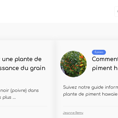
Épices
 une plante de
Comment 
issance du grain
piment h
Suivez notre guide inform
noir (poivre) dans
plante de piment hawaïen
 plus ...
Jeanne Remy