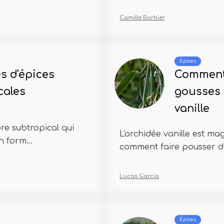
Camille Barbier
Épices
es d'épices
Comment 
cales
gousses d
vanille
bre subtropical qui
L'orchidée vanille est ma
n form...
comment faire pousser de
Lucas Garcia
Épices