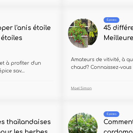
Épices
er l'anis étoile
45 différ
 étoiles
Meilleure
Amateurs de vitivité, à q
t à profiter d'un
chaud? Connaissez-vous le
pice sav...
Mael Simon
Épices
es thaïlandaises
Comment 
pour les herbes
cardamo