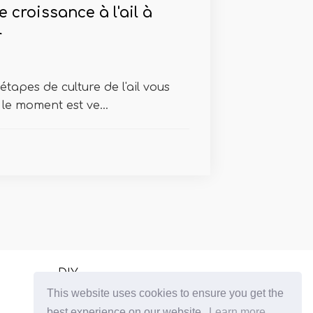
 croissance à l'ail à
r
étapes de culture de l'ail vous
 le moment est ve...
DIY
This website uses cookies to ensure you get the
Plantes d'intérieur croissantes
best experience on our website.
Learn more