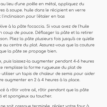
e au lieu d'une poêle en métal, appliquez du
res à soupe. huile dans le récipient en verre
l'inclinaison pour l'étaler en bas
olive à la pâte focaccia. Si vous avez de l'huile
un coup de pouce. Déflasger la pâte et la retirer
son. Pliez la pâte plusieurs fois jusqu'à ce qu'elle
 au centre du plat. Assurez-vous que la couture
 que la pâte se propage bien.
ée, puis laissez-la augmenter pendant 4-6 heures
te remplisse la forme rugueuse du plat de
 utiliser un tapis de chaleur de semis pour aider
aire augmenter en 2 à 4 heures à la place.
cé à rôtir votre ail, rôtir pendant que la pâte
ôti et spongieux au toucher.
 ne soit presque terminée, réglez votre four à