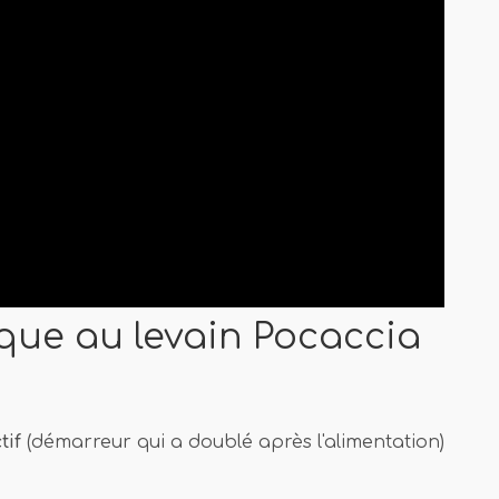
que au levain Pocaccia
tif
(démarreur qui a doublé après l'alimentation)