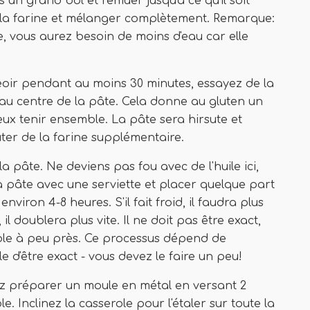
ns un grand bol et remuer jusqu'à ce qu'il soit
e la farine et mélanger complètement. Remarque:
he, vous aurez besoin de moins d'eau car elle
seoir pendant au moins 30 minutes, essayez de la
nt au centre de la pâte. Cela donne au gluten un
eux tenir ensemble. La pâte sera hirsute et
uter de la farine supplémentaire.
r la pâte. Ne deviens pas fou avec de l'huile ici,
a pâte avec une serviette et placer quelque part
viron 4-8 heures. S'il fait froid, il faudra plus
il doublera plus vite. Il ne doit pas être exact,
ble à peu près. Ce processus dépend de
e d'être exact - vous devez le faire un peu!
ez préparer un moule en métal en versant 2
le. Inclinez la casserole pour l'étaler sur toute la