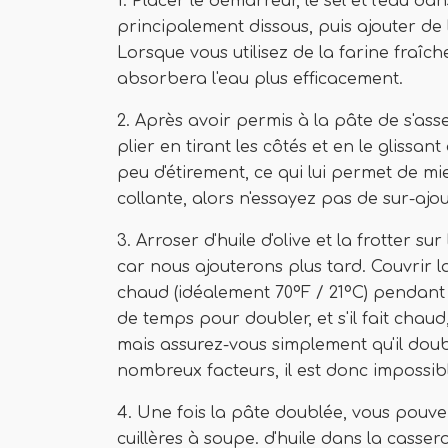
1. Placer le démarreur, le sel et l'eau da
principalement dissous, puis ajouter d
Lorsque vous utilisez de la farine fraîc
absorbera l'eau plus efficacement.
2. Après avoir permis à la pâte de s'as
plier en tirant les côtés et en le glissa
peu d'étirement, ce qui lui permet de mi
collante, alors n'essayez pas de sur-ajo
3. Arroser d'huile d'olive et la frotter su
car nous ajouterons plus tard. Couvrir l
chaud (idéalement 70ºF / 21ºC) pendant en
de temps pour doubler, et s'il fait chaud, 
mais assurez-vous simplement qu'il dou
nombreux facteurs, il est donc impossibl
4. Une fois la pâte doublée, vous pouv
cuillères à soupe. d'huile dans la cassero